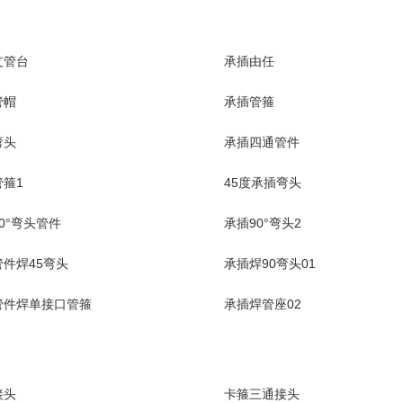
支管台
承插由任
管帽
承插管箍
弯头
承插四通管件
箍1
45度承插弯头
0°弯头管件
承插90°弯头2
件焊45弯头
承插焊90弯头01
管件焊单接口管箍
承插焊管座02
接头
卡箍三通接头