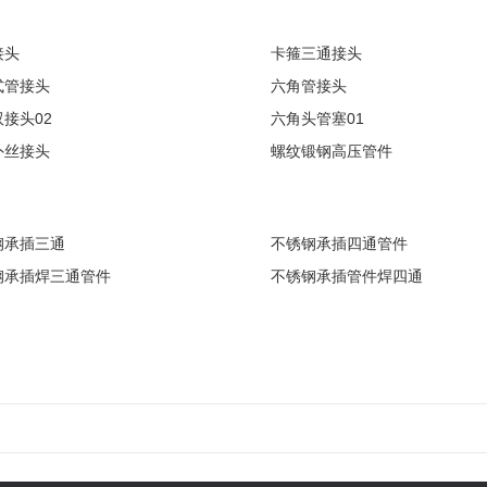
接头
卡箍三通接头
式管接头
六角管接头
接头02
六角头管塞01
外丝接头
螺纹锻钢高压管件
钢承插三通
不锈钢承插四通管件
钢承插焊三通管件
不锈钢承插管件焊四通