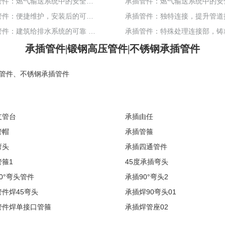
承插管件：燃气输送系统中的安全可靠之选
承插管件：便捷维护，安装后的可靠之选
承插管件：建筑给排水系统的可靠 “护航者”
承插管件|锻钢高压管件|不锈钢承插管件
管件
、
不锈钢承插管件
支管台
承插由任
管帽
承插管箍
弯头
承插四通管件
箍1
45度承插弯头
0°弯头管件
承插90°弯头2
件焊45弯头
承插焊90弯头01
管件焊单接口管箍
承插焊管座02