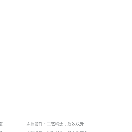
承插管件：灵活连接，适配复杂管道系统
承插管件：工艺精进，质效双升