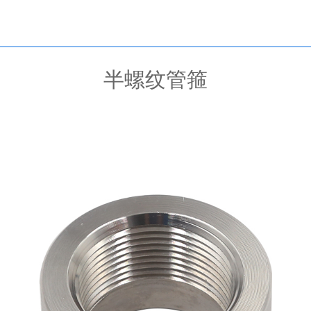
半螺纹管箍