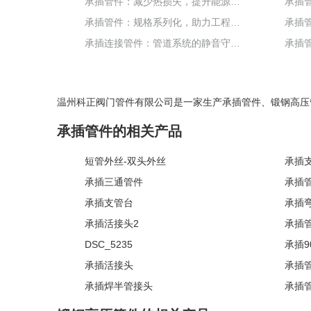
承插管件：减少热损失，提升能源利用新高度
承插管件：规格系列化，助力工程高效推进
承插连接管件：管道系统的静音守护者
温州科正阀门管件有限公司是一家生产
承插管件
、
锻钢高压
承插管件的相关产品
短管外丝-双头外丝
承插
承插三通管件
承插
承插支管台
承插
承插活接头2
承插管
DSC_5235
承插9
承插活接头
承插管
承插焊半管接头
承插