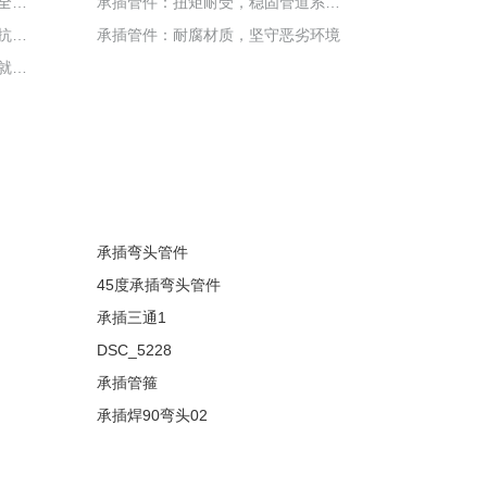
承插管件：燃气输送系统中的安全可靠之选
承插管件：扭矩耐受，稳固管道系统运行基石
承插管件：独特连接，提升管道抗震与稳定
承插管件：耐腐材质，坚守恶劣环境
承插管件：特殊处理连接部，铸就耐磨新高度
承插弯头管件
45度承插弯头管件
承插三通1
DSC_5228
承插管箍
承插焊90弯头02