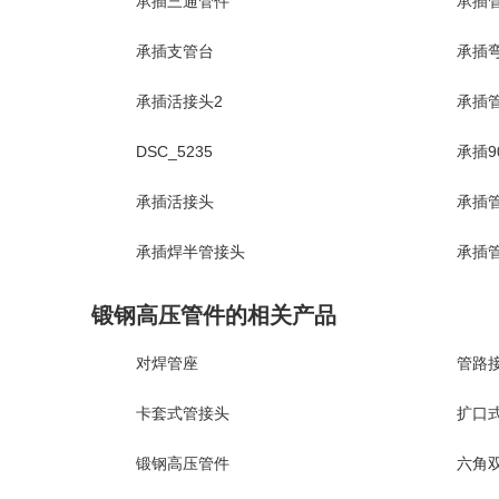
承插三通管件
承插
承插支管台
承插
承插活接头2
承插管
DSC_5235
承插9
承插活接头
承插管
承插焊半管接头
承插
锻钢高压管件的相关产品
对焊管座
管路
卡套式管接头
扩口
锻钢高压管件
六角双