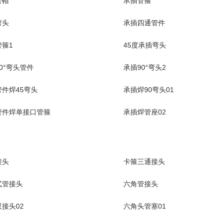
管帽
承插管箍
弯头
承插四通管件
箍1
45度承插弯头
0°弯头管件
承插90°弯头2
件焊45弯头
承插焊90弯头01
管件焊单接口管箍
承插焊管座02
接头
卡箍三通接头
式管接头
六角管接头
接头02
六角头管塞01