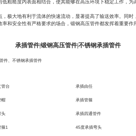
与低粗糙度内表面相结合，使其能够在高压环境下稳定工作，为
点，极大地有利于流体的快速流动，显著提高了输送效率。同时
效率和安全性有严格要求的场合，锻钢高压管件都发挥着重要作
承插管件|锻钢高压管件|不锈钢承插管件
管件
、
不锈钢承插管件
支管台
承插由任
管帽
承插管箍
弯头
承插四通管件
箍1
45度承插弯头