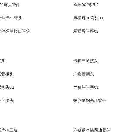
0°弯头管件
承插90°弯头2
件焊45弯头
承插焊90弯头01
管件焊单接口管箍
承插焊管座02
接头
卡箍三通接头
式管接头
六角管接头
接头02
六角头管塞01
外丝接头
螺纹锻钢高压管件
钢承插三通
不锈钢承插四通管件