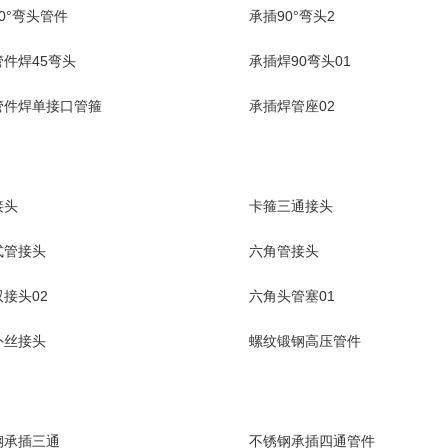
0°弯头管件
承插90°弯头2
件焊45弯头
承插焊90弯头01
管件焊单接口管箍
承插焊管座02
接头
卡箍三通接头
式管接头
六角管接头
接头02
六角头管塞01
外丝接头
螺纹锻钢高压管件
钢承插三通
不锈钢承插四通管件