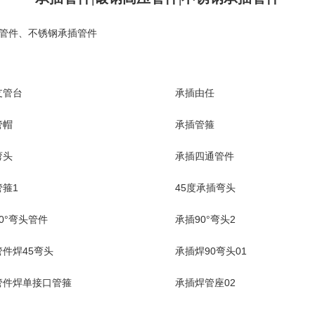
管件
、
不锈钢承插管件
支管台
承插由任
管帽
承插管箍
弯头
承插四通管件
箍1
45度承插弯头
0°弯头管件
承插90°弯头2
件焊45弯头
承插焊90弯头01
管件焊单接口管箍
承插焊管座02