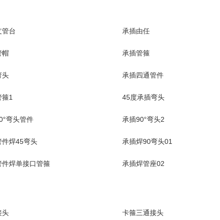
支管台
承插由任
管帽
承插管箍
弯头
承插四通管件
箍1
45度承插弯头
0°弯头管件
承插90°弯头2
件焊45弯头
承插焊90弯头01
管件焊单接口管箍
承插焊管座02
接头
卡箍三通接头