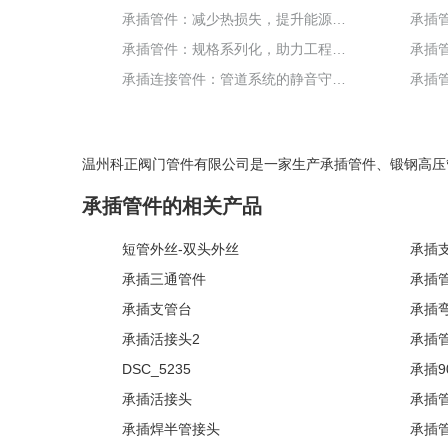
承插管件：减少热损失，提升能源利用新高度
承插管件：规格系列化，助力工程高效推进
承插连接管件：管道系统的静音守护者
温州科正阀门管件有限公司是一家生产
承插管件
、
锻钢高压
承插管件的相关产品
短管外丝-双头外丝
承插
承插三通管件
承插
承插支管台
承插
承插活接头2
承插管
DSC_5235
承插9
承插活接头
承插管
承插焊半管接头
承插