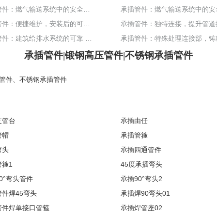
承插管件：燃气输送系统中的安全可靠之选
承插管件：便捷维护，安装后的可靠之选
承插管件：建筑给排水系统的可靠 “护航者”
承插管件|锻钢高压管件|不锈钢承插管件
管件
、
不锈钢承插管件
支管台
承插由任
管帽
承插管箍
弯头
承插四通管件
箍1
45度承插弯头
0°弯头管件
承插90°弯头2
件焊45弯头
承插焊90弯头01
管件焊单接口管箍
承插焊管座02