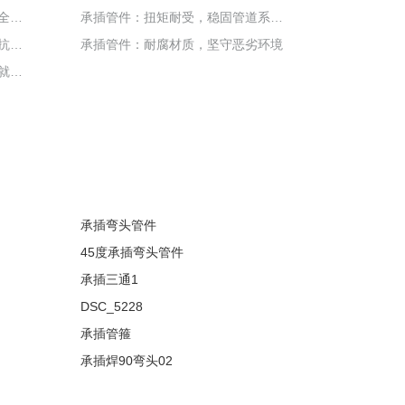
承插管件：燃气输送系统中的安全可靠之选
承插管件：扭矩耐受，稳固管道系统运行基石
承插管件：独特连接，提升管道抗震与稳定
承插管件：耐腐材质，坚守恶劣环境
承插管件：特殊处理连接部，铸就耐磨新高度
承插弯头管件
45度承插弯头管件
承插三通1
DSC_5228
承插管箍
承插焊90弯头02