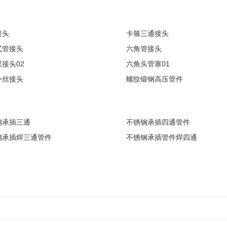
接头
卡箍三通接头
式管接头
六角管接头
接头02
六角头管塞01
外丝接头
螺纹锻钢高压管件
钢承插三通
不锈钢承插四通管件
钢承插焊三通管件
不锈钢承插管件焊四通