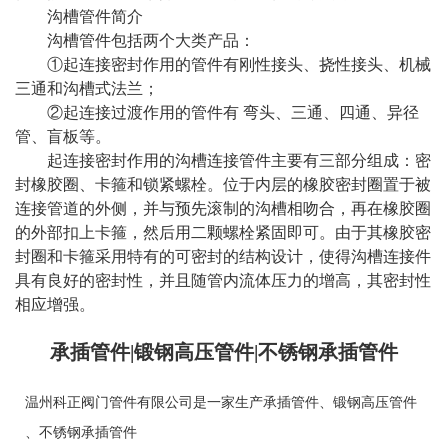
沟槽管件简介
沟槽管件包括两个大类产品：
①起连接密封作用的管件有刚性接头、挠性接头、机械
三通和沟槽式法兰；
②起连接过渡作用的管件有 弯头、三通、四通、异径
管、盲板等。
起连接密封作用的沟槽连接管件主要有三部分组成：密
封橡胶圈、卡箍和锁紧螺栓。位于内层的橡胶密封圈置于被
连接管道的外侧，并与预先滚制的沟槽相吻合，再在橡胶圈
的外部扣上卡箍，然后用二颗螺栓紧固即可。由于其橡胶密
封圈和卡箍采用特有的可密封的结构设计，使得沟槽连接件
具有良好的密封性，并且随管内流体压力的增高，其密封性
相应增强。
承插管件|锻钢高压管件|不锈钢承插管件
温州科正阀门管件有限公司是一家生产
承插管件
、
锻钢高压管件
、
不锈钢承插管件