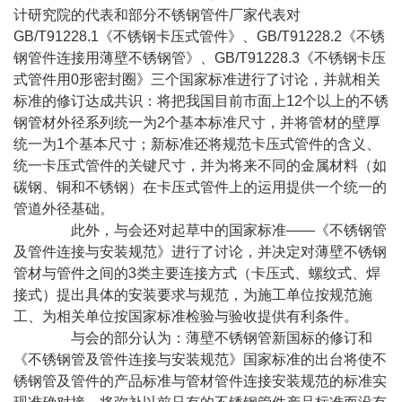
计研究院的代表和部分不锈钢管件厂家代表对
GB/T91228.1《不锈钢卡压式管件》、GB/T91228.2《不锈
钢管件连接用薄壁不锈钢管》、GB/T91228.3《不锈钢卡压
式管件用0形密封圈》三个国家标准进行了讨论，并就相关
标准的修订达成共识：将把我国目前市面上12个以上的不锈
钢管材外径系列统一为2个基本标准尺寸，并将管材的壁厚
统一为1个基本尺寸；新标准还将规范卡压式管件的含义、
统一卡压式管件的关键尺寸，并为将来不同的金属材料（如
碳钢、铜和不锈钢）在卡压式管件上的运用提供一个统一的
管道外径基础。
此外，与会还对起草中的国家标准——《不锈钢管
及管件连接与安装规范》进行了讨论，并决定对薄壁不锈钢
管材与管件之间的3类主要连接方式（卡压式、螺纹式、焊
接式）提出具体的安装要求与规范，为施工单位按规范施
工、为相关单位按国家标准检验与验收提供有利条件。
与会的部分认为：薄壁不锈钢管新国标的修订和
《不锈钢管及管件连接与安装规范》国家标准的出台将使不
锈钢管及管件的产品标准与管材管件连接安装规范的标准实