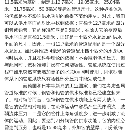
11.5毫米为基础，制定出12.7毫米、19.05毫米、25.04毫
米、31.75毫米、50.8毫米等标准管道尺寸。这种标准体系
的优点是在不影响供水功能的前提下节约用材。对此，我们
可以从供水平面的对比中找到依据：直径为12.7毫米的四分
铜管或铅管，它的标准壁厚是0.6毫米，在除去它的壁厚后
供水平面是直径11.5毫米，正好是一个四分水龙tou的供水
平面的尺寸，因此，一根12.7毫米的管道配用的是一个四分
水龙tou。如此类推25.4毫米的管道配用四个四分的水龙tou
同时供水，并且在科学理论的依据下不会减弱供水压力。但
与此同时，该标准却并没有任何增容性。管道系统在使用过
程中如果突然需要增加更多的水龙tou同时使用，则该标准
体系下的管道系统只有牺牲部分压力才能完成任务。
而德国和日本等新兴的工业国家，他们在考虑金属
管道标准的时候，铜管和铅管的供水标准都已经建立起来
了。相对铜管而言，镀锌钢管在供水功能上有两大缺点：一
是它的管壁相对粗糙，在流体运动中容易产生无序涡流，减
弱流体压力：二是它的管件上弯角弧度少，进一步削减了流
体的运动。因此，要达到四分铜管的供水功能，它的内径必
需达到五分，也就是15.88毫米，外加它的壁厚，四分镀锌