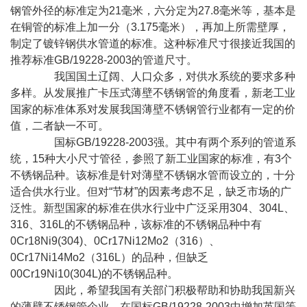
钢管外径的标准定为21毫米，六分定为27.8毫米等，基本是
在铜管的标准上加一分（3.175毫米），再加上所需壁厚，
制定了镀锌钢供水管道的标准。这种标准尺寸很接近我国的
推荐标准GB/19228-2003的管道尺寸。
我国国土辽阔、人口众多，对供水系统的要求多种
多样。从发展推广卡压式薄壁不锈钢管的角度看，新老工业
国家的标准体系对发展我国薄壁不锈钢管行业都有一定的价
值，二者缺一不可。
国标GB/19228-2003强。其中有两个系列的管道系
统，15种大小尺寸管径，参照了新工业国家的标准，有3个
不锈钢品种。该标准是针对薄壁不锈钢水管而设立的，十分
适合供水行业。但对“节材”的因素考虑不足，缺乏市场的广
泛性。新型国家的标准在供水行业中广泛采用304、304L、
316、316L的不锈钢品种，该标准的不锈钢品种中有
0Cr18Ni9(304)、0Cr17Ni12Mo2（316）、
0Cr17Ni14Mo2（316L）的品种，但缺乏
00Cr19Ni10(304L)的不锈钢品种。
因此，希望我国有关部门积极帮助和协助我国新兴
的薄壁不锈钢管企业，在国标GB/19228-2003中增加英国等